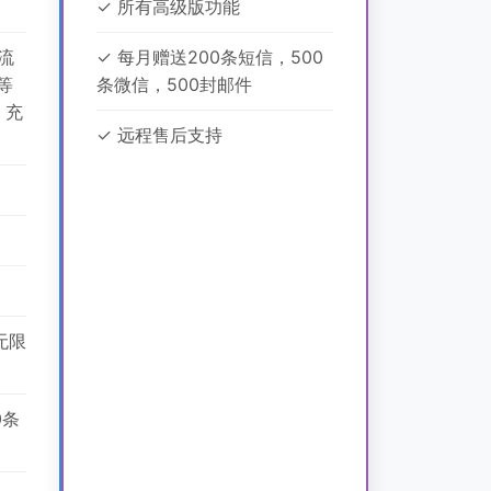
✓ 所有高级版功能
流
✓ 每月赠送200条短信，500
等
条微信，500封邮件
、充
✓ 远程售后支持
无限
0条